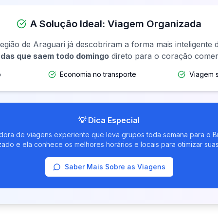
A Solução Ideal: Viagem Organizada
egião de Araguari já descobriram a forma mais inteligente d
adas que saem todo domingo
direto para o coração comer
o
Economia no transporte
Viagem s
💡 Dica Especial
dora de viagens experiente que leva grupos toda semana para o B
zado e ela conhece os melhores horários e locais para otimizar sua
Saber Mais Sobre as Viagens