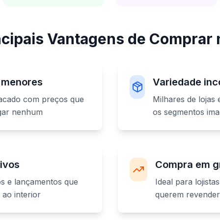
ncipais Vantagens de Comprar 
 menores
Variedade in
tacado com preços que
Milhares de lojas
ugar nenhum
os segmentos ima
ivos
Compra em g
os e lançamentos que
Ideal para lojis
ao interior
querem revender