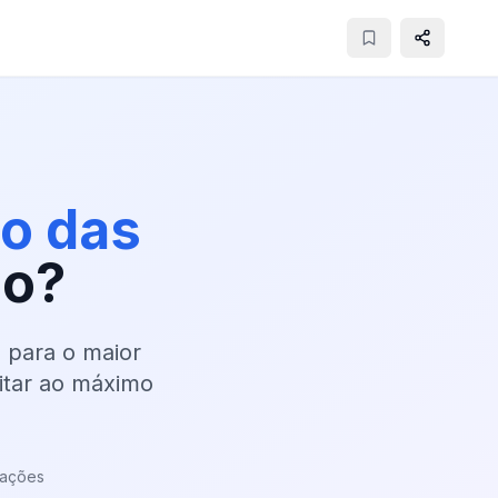
so das
lo?
 para o maior
itar ao máximo
zações