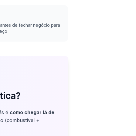
s
s antes de fechar negócio para
reço
tica?
ás é
como chegar lá de
aro (combustível +